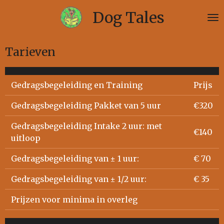
Ga
Dog Tales
direct
naar
de
Tarieven
hoofdinhoud
Gedragsbegeleiding en Training
Prijs
Gedragsbegeleiding Pakket van 5 uur
€320
Gedragsbegeleiding Intake 2 uur: met
€140
uitloop
Gedragsbegeleiding van ± 1 uur:
€ 70
Gedragsbegeleiding van ± 1/2 uur:
€ 35
Prijzen voor minima in overleg