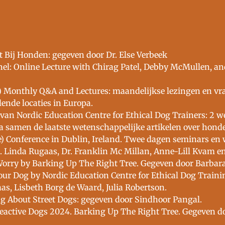
Bij Honden: gegeven door Dr. Else Verbeek
nel: Online Lecture with Chirag Patel, Debby McMullen, a
) Monthly Q&A and Lectures: maandelijkse lezingen en vr
lende locaties in Europa.
 van Nordic Education Centre for Ethical Dog Trainers: 2 
a samen de laatste wetenschappelijke artikelen over hon
) Conference in Dublin, Ireland. Twee dagen seminars en
 Linda Rugaas, Dr. Franklin Mc Millan, Anne-Lill Kvam en
orry by Barking Up The Right Tree. Gegeven door Barbara 
ur Dog by Nordic Education Centre for Ethical Dog Traini
s, Lisbeth Borg de Waard, Julia Robertson.
g About Street Dogs: gegeven door Sindhoor Pangal.
 Reactive Dogs 2024. Barking Up The Right Tree. Gegeven do