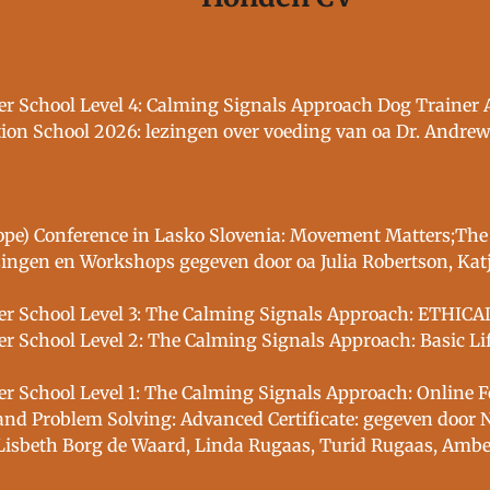
er School Level 4: Calming Signals Approach Dog Trainer
tion School 2026: lezingen over voeding van oa Dr. Andrew 
rope) Conference in Lasko Slovenia: Movement Matters;Th
ngen en Workshops gegeven door oa Julia Robertson, Katj
er School Level 3: The Calming Signals Approach: ETHICAL
er School Level 2: The Calming Signals Approach: Basic Lif
er School Level 1: The Calming Signals Approach: Online 
d Problem Solving: Advanced Certificate: gegeven door No
 Lisbeth Borg de Waard, Linda Rugaas, Turid Rugaas, Ambe