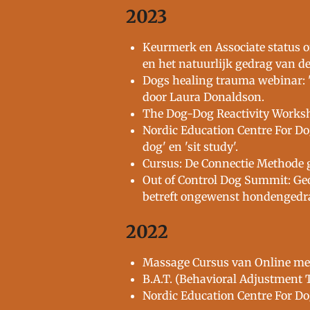
2023
Keurmerk en Associate status 
en het natuurlijk gedrag van d
Dogs healing trauma webinar:
door Laura Donaldson.
The Dog-Dog Reactivity Worksh
Nordic Education Centre For Do
dog' en 'sit study'.
Cursus: De Connectie Methode g
Out of Control Dog Summit: Geo
betreft ongewenst hondengedra
2022
Massage Cursus van Online met
B.A.T. (Behavioral Adjustment 
Nordic Education Centre For Do