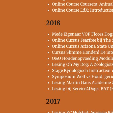
Online Course Coursera: Animal
Online Course EdX: Introductio
2018
Mede Eigenaar VOF Floors Dogser
Online Cursus Fearfree bij The
Online Cursus Arizona State Un
Cursus Slimme Honden! De intel
O&O Hondenopvoeding Module A:
Lezing Oh My Dog: A Zoologists
Stage Kynologisch Instructeur
Symposium Wolf vs Hond: geri
Lezing Martin Gaus Academie 
Lezing bij Service4Dogs: BAT (
2017
Lezing KC Hofstad: Agressie Bi