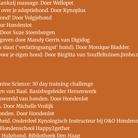
dankzij massage. Door Wellopet
n over je adoptiehond. Door Kynoplus
hond! Door Volgjehond
oor Hondenlot
 Door Suze Steenbergen
egeven door Mandy Gerris van Digidog
 slaat (‘verlatingsangst’ hond). Door Monique Bladder.
or je eigen hond. Door Birgitta van Snuffeltuinen.jimbo
nine Science: 30 day training challenge
n van Baal. Basisbegeleider Hersenwerk
gswereld van honden. Door Hondenlot
 Door Michelle Vrolijk
honden. Door Hondenlot
heid. Onderdeel Kynologisch Instructeur bij O&O Honden
r: Hondenschool Happy2gether
t Hulphond. Bibliotheek Den Haag