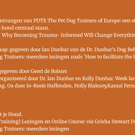
ontvangen van PDTE The Pet Dog Trainers of Europe: een e
e hond centraal staan.
 ' Why Becoming Trauma- Informed Will Change Everythin
op: gegeven door Ian Dunbar van de Dr. Dunbar's Dog Be
g Trainers: meerdere lezingen zoals 'How to facilitate th
egeven door Geert de Bolster
rganiseerd door Dr. Ian Dunbar en Kelly Dunbar. Week lan
g. Oa door Jo-Rosie Haffenden, Holly Blakney,Kamal Fer
 je Hond.
Training) Lezingen en Online Course: via Grisha Stewart 
g Trainers: meerdere lezingen