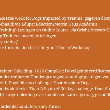
 Ace Free Work for Dogs Impacted by Trauma: gegeven door
Behaald: via Edupet Eduction/Martin Gaus Academie
Training) Lezingen en Online Course: via Grisha Stewart 
g Trainers: meerdere lezingen
 your dog'
on: Introduction to Tellington TTouch Workshop
ainer' Opleiding 2020 Compleet: De volgende certificaten
Hondentrainer en Hondengedragsdeskundige gekregen van
with Dogs' 16 day challenge. Door Absolute Dogs
rldwide Sexier Than A Squirrel' 30 day challenge. Door A
 1,5 jarige opleiding over honden en katten gedrag, gezon
wordende hond.Door Sam Turner