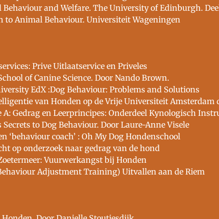
 Behaviour and Welfare. The University of Edinburgh. Dee
n to Animal Behaviour. Universiteit Wageningen
vices: Prive Uitlaatservice en Priveles
 School of Canine Science. Door Nando Brown.
iversity EdX :Dog Behaviour: Problems and Solutions
ligentie van Honden op de Vrije Universiteit Amsterdam d
 Gedrag en Leerprincipes: Onderdeel Kynologisch Instr
 Secrets to Dog Behaviour. Door Laure-Anne Visele
 en ‘behaviour coach’ : Oh My Dog Hondenschool
cht op onderzoek naar gedrag van de hond
Zoetermeer: Vuurwerkangst bij Honden
Behaviour Adjustment Training) Uitvallen aan de Riem
j Honden. Door Danielle Stoutjesdijk