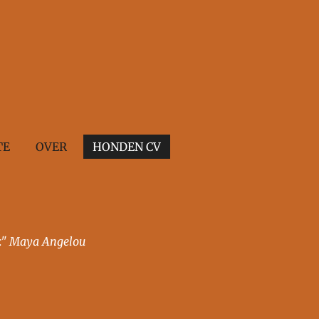
TE
OVER
HONDEN CV
."
Maya Angelou