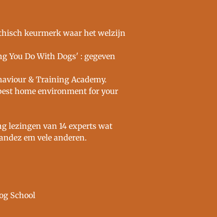
thisch keurmerk waar het welzijn
g You Do With Dogs' : gegeven
haviour & Training Academy.
e best home environment for your
g lezingen van 14 experts wat
nandez em vele anderen.
Dog School