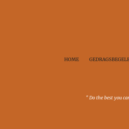
Ga
direct
naar
de
hoofdinhoud
HOME
GEDRAGSBEGELE
" Do the best you can until yo
Hond